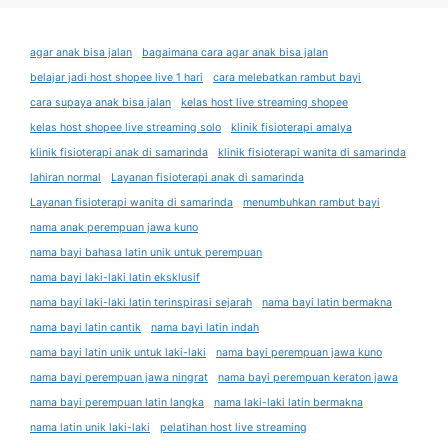
agar anak bisa jalan
bagaimana cara agar anak bisa jalan
belajar jadi host shopee live 1 hari
cara melebatkan rambut bayi
cara supaya anak bisa jalan
kelas host live streaming shopee
kelas host shopee live streaming solo
klinik fisioterapi amalya
klinik fisioterapi anak di samarinda
klinik fisioterapi wanita di samarinda
lahiran normal
Layanan fisioterapi anak di samarinda
Layanan fisioterapi wanita di samarinda
menumbuhkan rambut bayi
nama anak perempuan jawa kuno
nama bayi bahasa latin unik untuk perempuan
nama bayi laki-laki latin eksklusif
nama bayi laki-laki latin terinspirasi sejarah
nama bayi latin bermakna
nama bayi latin cantik
nama bayi latin indah
nama bayi latin unik untuk laki-laki
nama bayi perempuan jawa kuno
nama bayi perempuan jawa ningrat
nama bayi perempuan keraton jawa
nama bayi perempuan latin langka
nama laki-laki latin bermakna
nama latin unik laki-laki
pelatihan host live streaming