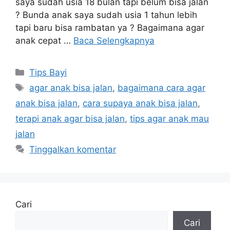
saya sudah usia 18 bulan tapi belum bisa jalan
? Bunda anak saya sudah usia 1 tahun lebih
tapi baru bisa rambatan ya ? Bagaimana agar
anak cepat …
Baca Selengkapnya
Kategori
Tips Bayi
Tag
agar anak bisa jalan
,
bagaimana cara agar
anak bisa jalan
,
cara supaya anak bisa jalan
,
terapi anak agar bisa jalan
,
tips agar anak mau
jalan
Tinggalkan komentar
Cari
Cari