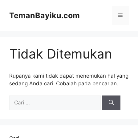
Langsung
ke
TemanBayiku.com
Menu
isi
Tidak Ditemukan
Rupanya kami tidak dapat menemukan hal yang
sedang Anda cari. Cobalah pada pencarian.
Cari
untuk: