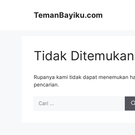
Langsung
ke
TemanBayiku.com
isi
Tidak Ditemukan
Rupanya kami tidak dapat menemukan ha
pencarian.
Cari
untuk: