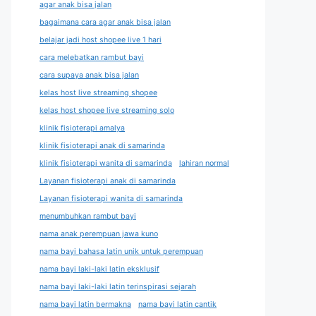
agar anak bisa jalan
bagaimana cara agar anak bisa jalan
belajar jadi host shopee live 1 hari
cara melebatkan rambut bayi
cara supaya anak bisa jalan
kelas host live streaming shopee
kelas host shopee live streaming solo
klinik fisioterapi amalya
klinik fisioterapi anak di samarinda
klinik fisioterapi wanita di samarinda
lahiran normal
Layanan fisioterapi anak di samarinda
Layanan fisioterapi wanita di samarinda
menumbuhkan rambut bayi
nama anak perempuan jawa kuno
nama bayi bahasa latin unik untuk perempuan
nama bayi laki-laki latin eksklusif
nama bayi laki-laki latin terinspirasi sejarah
nama bayi latin bermakna
nama bayi latin cantik