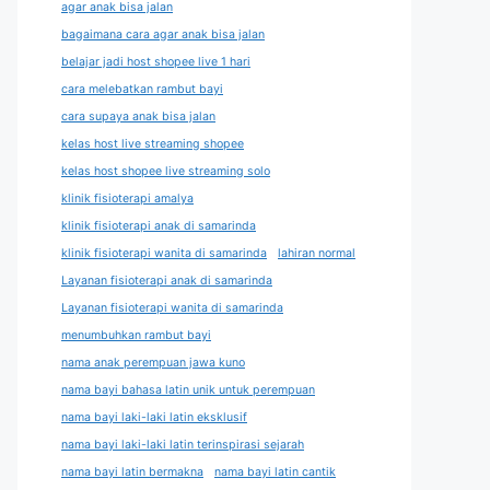
agar anak bisa jalan
bagaimana cara agar anak bisa jalan
belajar jadi host shopee live 1 hari
cara melebatkan rambut bayi
cara supaya anak bisa jalan
kelas host live streaming shopee
kelas host shopee live streaming solo
klinik fisioterapi amalya
klinik fisioterapi anak di samarinda
klinik fisioterapi wanita di samarinda
lahiran normal
Layanan fisioterapi anak di samarinda
Layanan fisioterapi wanita di samarinda
menumbuhkan rambut bayi
nama anak perempuan jawa kuno
nama bayi bahasa latin unik untuk perempuan
nama bayi laki-laki latin eksklusif
nama bayi laki-laki latin terinspirasi sejarah
nama bayi latin bermakna
nama bayi latin cantik