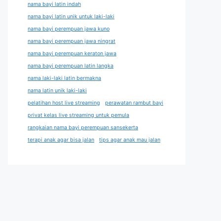
nama bayi latin indah
nama bayi latin unik untuk laki-laki
nama bayi perempuan jawa kuno
nama bayi perempuan jawa ningrat
nama bayi perempuan keraton jawa
nama bayi perempuan latin langka
nama laki-laki latin bermakna
nama latin unik laki-laki
pelatihan host live streaming
perawatan rambut bayi
privat kelas live streaming untuk pemula
rangkaian nama bayi perempuan sansekerta
terapi anak agar bisa jalan
tips agar anak mau jalan