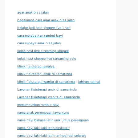
agar anak bisa jalan
bagaimana cara agar anak bisa jalan
belajar jadi host shopee live 1 hari
cara melebatkan rambut bayi
cara supaya anak bisa jalan
kelas host live streaming shopee
kelas host shopee live streaming solo
klinik fisioterapi amalya
klinik fisioterapi anak di samarinda
klinik fisioterapi wanita di samarinda
lahiran normal
Layanan fisioterapi anak di samarinda
Layanan fisioterapi wanita di samarinda
menumbuhkan rambut bayi
nama anak perempuan jawa kuno
nama bayi bahasa latin unik untuk perempuan
nama bayi laki-laki latin eksklusif
nama bayi laki-laki latin terinspirasi sejarah