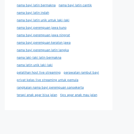
nama bayi latin bermakna
nama bayi latin cantik
nama bayi latin indah
nama bayi latin unik untuk laki-laki
nama bayi perempuan jawa kuno
nama bayi perempuan jawa ningrat
nama bayi perempuan keraton jawa
nama bayi perempuan latin langka
nama laki-laki latin bermakna
nama latin unik laki-laki
pelatihan host live streaming
perawatan rambut bayi
privat kelas live streaming untuk pemula
rangkaian nama bayi perempuan sansekerta
terapi anak agar bisa jalan
tips agar anak mau jalan