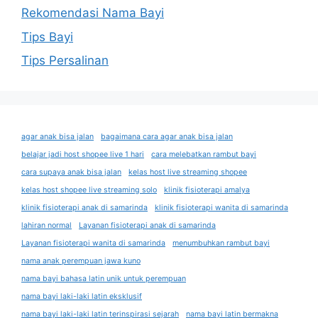
Rekomendasi Nama Bayi
Tips Bayi
Tips Persalinan
agar anak bisa jalan
bagaimana cara agar anak bisa jalan
belajar jadi host shopee live 1 hari
cara melebatkan rambut bayi
cara supaya anak bisa jalan
kelas host live streaming shopee
kelas host shopee live streaming solo
klinik fisioterapi amalya
klinik fisioterapi anak di samarinda
klinik fisioterapi wanita di samarinda
lahiran normal
Layanan fisioterapi anak di samarinda
Layanan fisioterapi wanita di samarinda
menumbuhkan rambut bayi
nama anak perempuan jawa kuno
nama bayi bahasa latin unik untuk perempuan
nama bayi laki-laki latin eksklusif
nama bayi laki-laki latin terinspirasi sejarah
nama bayi latin bermakna