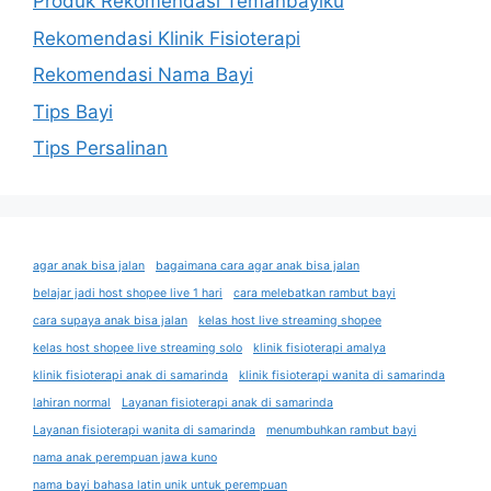
Produk Rekomendasi Temanbayiku
Rekomendasi Klinik Fisioterapi
Rekomendasi Nama Bayi
Tips Bayi
Tips Persalinan
agar anak bisa jalan
bagaimana cara agar anak bisa jalan
belajar jadi host shopee live 1 hari
cara melebatkan rambut bayi
cara supaya anak bisa jalan
kelas host live streaming shopee
kelas host shopee live streaming solo
klinik fisioterapi amalya
klinik fisioterapi anak di samarinda
klinik fisioterapi wanita di samarinda
lahiran normal
Layanan fisioterapi anak di samarinda
Layanan fisioterapi wanita di samarinda
menumbuhkan rambut bayi
nama anak perempuan jawa kuno
nama bayi bahasa latin unik untuk perempuan