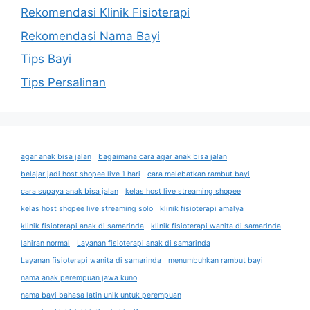
Rekomendasi Klinik Fisioterapi
Rekomendasi Nama Bayi
Tips Bayi
Tips Persalinan
agar anak bisa jalan
bagaimana cara agar anak bisa jalan
belajar jadi host shopee live 1 hari
cara melebatkan rambut bayi
cara supaya anak bisa jalan
kelas host live streaming shopee
kelas host shopee live streaming solo
klinik fisioterapi amalya
klinik fisioterapi anak di samarinda
klinik fisioterapi wanita di samarinda
lahiran normal
Layanan fisioterapi anak di samarinda
Layanan fisioterapi wanita di samarinda
menumbuhkan rambut bayi
nama anak perempuan jawa kuno
nama bayi bahasa latin unik untuk perempuan