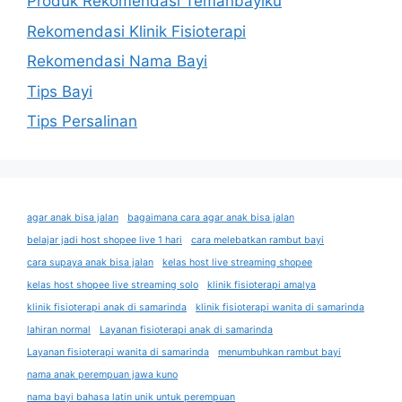
Produk Rekomendasi Temanbayiku
Rekomendasi Klinik Fisioterapi
Rekomendasi Nama Bayi
Tips Bayi
Tips Persalinan
agar anak bisa jalan
bagaimana cara agar anak bisa jalan
belajar jadi host shopee live 1 hari
cara melebatkan rambut bayi
cara supaya anak bisa jalan
kelas host live streaming shopee
kelas host shopee live streaming solo
klinik fisioterapi amalya
klinik fisioterapi anak di samarinda
klinik fisioterapi wanita di samarinda
lahiran normal
Layanan fisioterapi anak di samarinda
Layanan fisioterapi wanita di samarinda
menumbuhkan rambut bayi
nama anak perempuan jawa kuno
nama bayi bahasa latin unik untuk perempuan