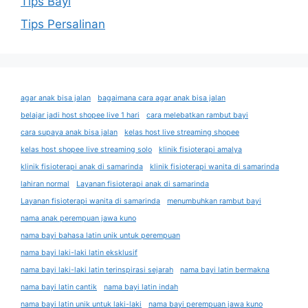
Tips Bayi
Tips Persalinan
agar anak bisa jalan
bagaimana cara agar anak bisa jalan
belajar jadi host shopee live 1 hari
cara melebatkan rambut bayi
cara supaya anak bisa jalan
kelas host live streaming shopee
kelas host shopee live streaming solo
klinik fisioterapi amalya
klinik fisioterapi anak di samarinda
klinik fisioterapi wanita di samarinda
lahiran normal
Layanan fisioterapi anak di samarinda
Layanan fisioterapi wanita di samarinda
menumbuhkan rambut bayi
nama anak perempuan jawa kuno
nama bayi bahasa latin unik untuk perempuan
nama bayi laki-laki latin eksklusif
nama bayi laki-laki latin terinspirasi sejarah
nama bayi latin bermakna
nama bayi latin cantik
nama bayi latin indah
nama bayi latin unik untuk laki-laki
nama bayi perempuan jawa kuno